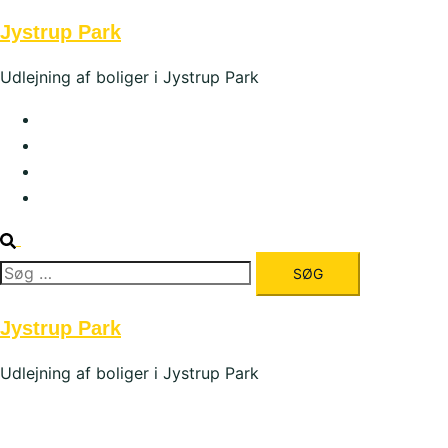
Skip
Jystrup Park
to
content
Udlejning af boliger i Jystrup Park
Forside
Om Jystrup Park
Galleri
Kontakt os
Søg
efter:
Jystrup Park
Udlejning af boliger i Jystrup Park