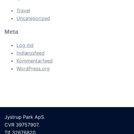
Travel
Uncategorized
Meta
Log ind
Indlægsfeed
Kommentarfeed
WordPress.org
Jystrup Park ApS.
CVR 39757907.
Tlf 32676820