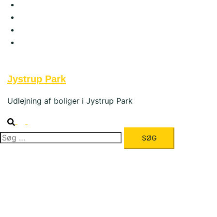
Forside
Om Jystrup Park
Galleri
Kontakt os
Jystrup Park
Udlejning af boliger i Jystrup Park
Søg
efter: